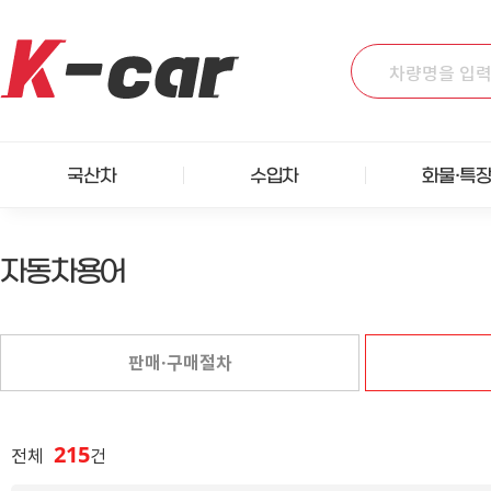
국산차
수입차
화물·특
자동차용어
판매·구매절차
215
전체
건