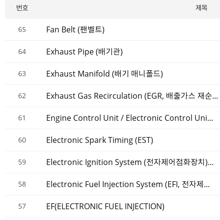
번호
제목
Fan Belt (팬벨트)
65
Exhaust Pipe (배기관)
64
Exhaust Manifold (배기 매니폴드)
63
Exhaust Gas Recirculation (EGR, 배출가스 재순...
62
Engine Control Unit / Electronic Control Uni...
61
Electronic Spark Timing (EST)
60
Electronic Ignition System (전자제어점화장치)...
59
Electronic Fuel Injection System (EFI, 전자제...
58
EF(ELECTRONIC FUEL INJECTION)
57