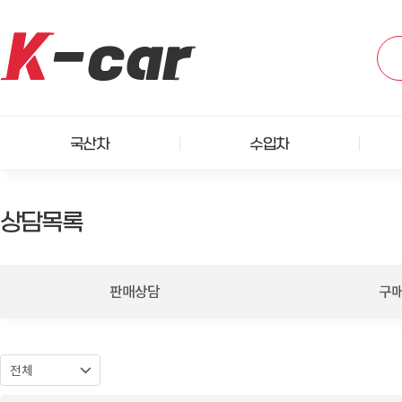
국산차
수입차
상담목록
판매상담
구