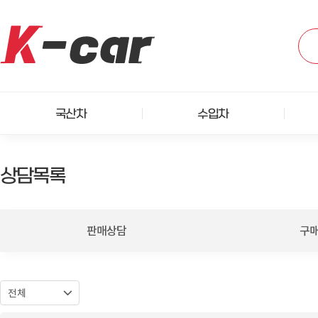
국산차
수입차
상담목록
판매상담
구