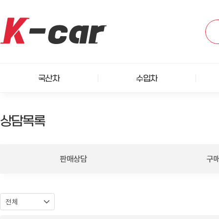
국산차
수입차
상담목록
판매상담
구