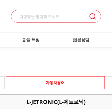
화물·특장
빠른상담
자동차용어
L-JETRONIC(L-제트로닉)