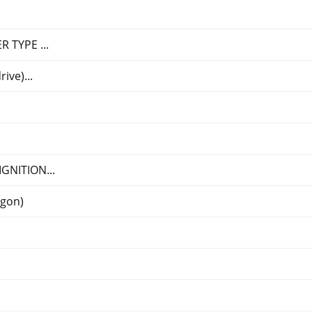
TYPE ...
ive)...
NITION...
gon)